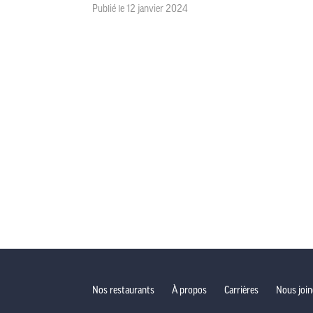
Publié le 12 janvier 2024
Nos restaurants
À propos
Carrières
Nous join